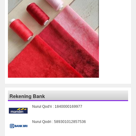
Rekening Bank
Nurul Qod'ri : 1840000169977
Nurul Qodri : 589301012857536