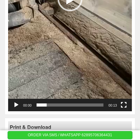
00:00
00:13
Print & Download
ORDER VIA SMS / WHATSAPP 62895706364431