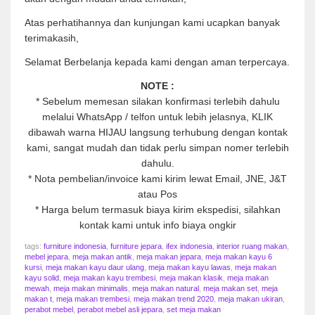
Atas perhatihannya dan kunjungan kami ucapkan banyak
terimakasih,
Selamat Berbelanja kepada kami dengan aman terpercaya.
NOTE :
* Sebelum memesan silakan konfirmasi terlebih dahulu
melalui WhatsApp / telfon untuk lebih jelasnya, KLIK
dibawah warna HIJAU langsung terhubung dengan kontak
kami, sangat mudah dan tidak perlu simpan nomer terlebih
dahulu.
* Nota pembelian/invoice kami kirim lewat Email, JNE, J&T
atau Pos
* Harga belum termasuk biaya kirim ekspedisi, silahkan
kontak kami untuk info biaya ongkir
tags:
furniture indonesia
,
furniture jepara
,
ifex indonesia
,
interior ruang makan
,
mebel jepara
,
meja makan antik
,
meja makan jepara
,
meja makan kayu 6
kursi
,
meja makan kayu daur ulang
,
meja makan kayu lawas
,
meja makan
kayu solid
,
meja makan kayu trembesi
,
meja makan klasik
,
meja makan
mewah
,
meja makan minimalis
,
meja makan natural
,
meja makan set
,
meja
makan t
,
meja makan trembesi
,
meja makan trend 2020
,
meja makan ukiran
,
perabot mebel
,
perabot mebel asli jepara
,
set meja makan