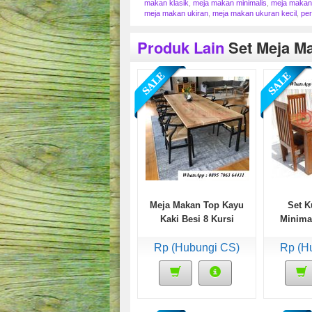
makan klasik
,
meja makan minimalis
,
meja makan
meja makan ukiran
,
meja makan ukuran kecil
,
per
Produk Lain
Set Meja M
Meja Makan Top Kayu
Set K
Kaki Besi 8 Kursi
Minima
Rp (Hubungi CS)
Rp (H