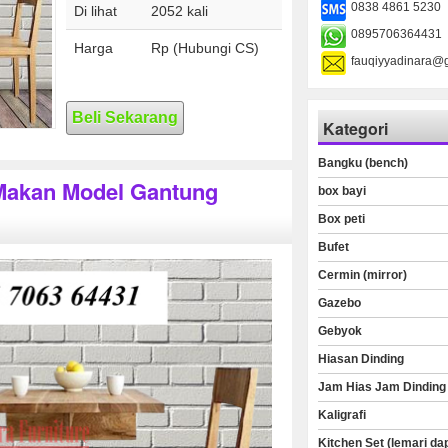
0838 4861 5230
Di lihat
2052 kali
0895706364431
Harga
Rp (Hubungi CS)
fauqiyyadinara@
Beli Sekarang
Kategori
Bangku (bench)
 Makan Model Gantung
box bayi
Box peti
Bufet
Cermin (mirror)
Gazebo
Gebyok
Hiasan Dinding
Jam Hias Jam Dinding
Kaligrafi
Kitchen Set (lemari da