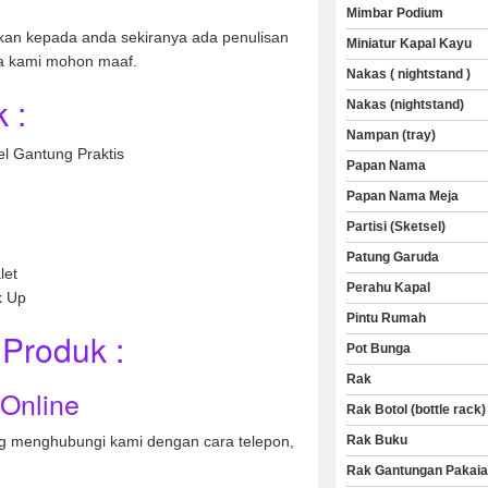
Mimbar Podium
kan kepada anda sekiranya ada penulisan
Miniatur Kapal Kayu
a kami mohon maaf.
Nakas ( nightstand )
 :
Nakas (nightstand)
Nampan (tray)
l Gantung Praktis
Papan Nama
Papan Nama Meja
Partisi (Sketsel)
Patung Garuda
let
Perahu Kapal
k Up
Pintu Rumah
Produk :
Pot Bunga
Rak
 Online
Rak Botol (bottle rack)
Rak Buku
 menghubungi kami dengan cara telepon,
Rak Gantungan Pakai