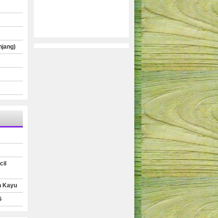
njang)
cil
n Kayu
G