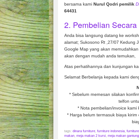
bersama kami
Nurul Qodri pemilik
D
64431
2. Pembelian Secara 
Anda bisa langsung datang ke works
alamat; Sukosono Rt ,27/07 Kedung 
Google Map yang akan memudahkan 
akan dengan mudah anda temukan,
Atas perhatihannya dan kunjungan ka
Selamat Berbelanja kepada kami den
N
* Sebelum memesan silakan konfirm
telfon unt
* Nota pembelian/invoice kami 
* Harga belum termasuk biaya kirim e
bia
tags:
dinara furniture
,
furniture indonesia
,
furnitur
makan
,
meja makan 2 kursi
,
meja makan gantung