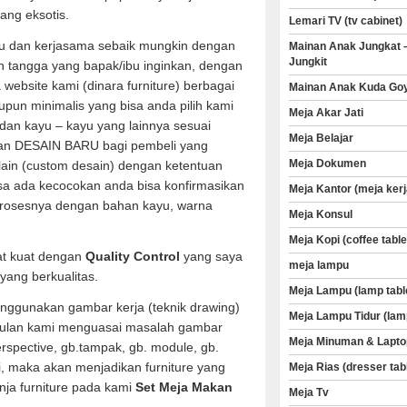
ang eksotis.
Lemari TV (tv cabinet)
u dan kerjasama sebaik mungkin dengan
Mainan Anak Jungkat 
Jungkit
 tangga yang bapak/ibu inginkan, dengan
a website kami (dinara furniture) berbagai
Mainan Anak Kuda Go
aupun minimalis yang bisa anda pilih kami
Meja Akar Jati
dan kayu – kayu yang lainnya sesuai
Meja Belajar
an DESAIN BARU bagi pembeli yang
Meja Dokumen
 lain (custom desain) dengan ketentuan
sa ada kecocokan anda bisa konfirmasikan
Meja Kantor (meja kerj
rosesnya dengan bahan kayu, warna
Meja Konsul
Meja Kopi (coffee table
at kuat dengan
Quality Control
yang saya
meja lampu
yang berkualitas.
Meja Lampu (lamp tabl
enggunakan gambar kerja (teknik drawing)
Meja Lampu Tidur (lam
etulan kami menguasai masalah gambar
Meja Minuman & Lapto
perspective, gb.tampak, gb. module, gb.
i, maka akan menjadikan furniture yang
Meja Rias (dresser tab
nja furniture pada kami
Set Meja Makan
Meja Tv