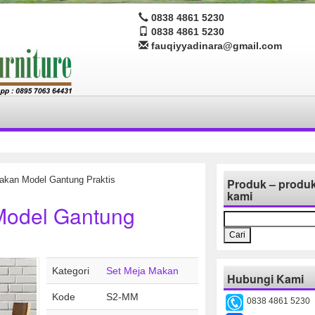
0838 4861 5230
0838 4861 5230
fauqiyyadinara@gmail.com
akan Model Gantung Praktis
Produk – produ
kami
Model Gantung
Cari
untuk:
Kategori
Set Meja Makan
Hubungi Kami
Kode
S2-MM
0838 4861 5230