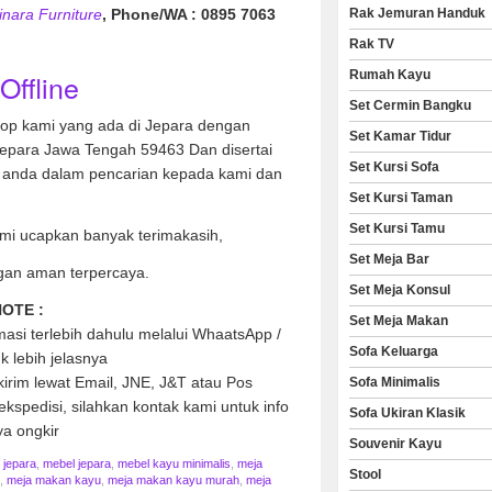
Rak Jemuran Handuk
inara Furniture
, Phone/WA : 0895 7063
Rak TV
Rumah Kayu
Offline
Set Cermin Bangku
hop kami yang ada di Jepara dengan
Set Kamar Tidur
Jepara Jawa Tengah 59463 Dan disertai
Set Kursi Sofa
anda dalam pencarian kepada kami dan
Set Kursi Taman
Set Kursi Tamu
mi ucapkan banyak terimakasih,
Set Meja Bar
gan aman terpercaya.
Set Meja Konsul
OTE :
Set Meja Makan
asi terlebih dahulu melalui WhaatsApp /
Sofa Keluarga
uk lebih jelasnya
kirim lewat Email, JNE, J&T atau Pos
Sofa Minimalis
kspedisi, silahkan kontak kami untuk info
Sofa Ukiran Klasik
ya ongkir
Souvenir Kayu
e jepara
,
mebel jepara
,
mebel kayu minimalis
,
meja
Stool
,
meja makan kayu
,
meja makan kayu murah
,
meja