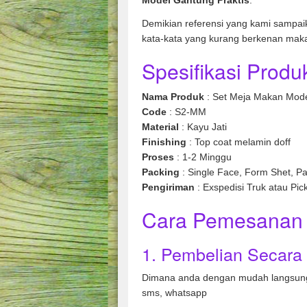
Model Gantung Praktis
.
Demikian referensi yang kami sampai
kata-kata yang kurang berkenan mak
Spesifikasi Produk
Nama Produk
: Set Meja Makan Mode
Code
: S2-MM
Material
: Kayu Jati
Finishing
: Top coat melamin doff
Proses
: 1-2 Minggu
Packing
: Single Face, Form Shet, Pa
Pengiriman
: Exspedisi Truk atau Pic
Cara Pemesanan 
1. Pembelian Secara
Dimana anda dengan mudah langsung
sms, whatsapp