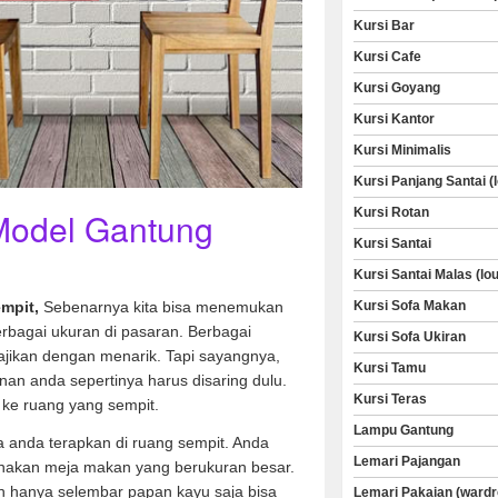
Kursi Bar
Kursi Cafe
Kursi Goyang
Kursi Kantor
Kursi Minimalis
Kursi Panjang Santai (
Kursi Rotan
Model Gantung
Kursi Santai
Kursi Santai Malas (lo
Kursi Sofa Makan
empit,
Sebenarnya kita bisa menemukan
bagai ukuran di pasaran. Berbagai
Kursi Sofa Ukiran
jikan dengan menarik. Tapi sayangnya,
Kursi Tamu
ginan anda sepertinya harus disaring dulu.
Kursi Teras
ke ruang yang sempit.
Lampu Gantung
 anda terapkan di ruang sempit. Anda
Lemari Pajangan
nakan meja makan yang berukuran besar.
n hanya selembar papan kayu saja bisa
Lemari Pakaian (wardr