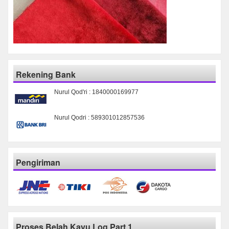
Rekening Bank
Nurul Qod'ri : 1840000169977
Nurul Qodri : 589301012857536
Pengiriman
Proses Belah Kayu Log Part 1