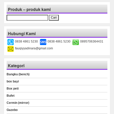
Produk – produk kami
Cari
untuk:
Hubungi Kami
0838 4861 5230
0838 4861 5230
0895706364431
fauqiyyadinara@gmail.com
Kategori
Bangku (bench)
box bayi
Box peti
Bufet
Cermin (mirror)
Gazebo