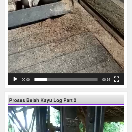
00:00
00:16
Proses Belah Kayu Log Part 2
Pemutar
Video