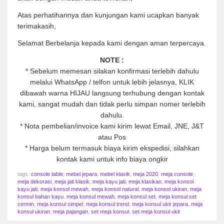
Atas perhatihannya dan kunjungan kami ucapkan banyak
terimakasih,
Selamat Berbelanja kepada kami dengan aman terpercaya.
NOTE :
* Sebelum memesan silakan konfirmasi terlebih dahulu
melalui WhatsApp / telfon untuk lebih jelasnya, KLIK
dibawah warna HIJAU langsung terhubung dengan kontak
kami, sangat mudah dan tidak perlu simpan nomer terlebih
dahulu.
* Nota pembelian/invoice kami kirim lewat Email, JNE, J&T
atau Pos
* Harga belum termasuk biaya kirim ekspedisi, silahkan
kontak kami untuk info biaya ongkir
tags:
console table
,
mebel jepara
,
mebel klasik
,
meja 2020
,
meja console
,
meja dekorasi
,
meja jati klasik
,
meja kayu jati
,
meja klasikan
,
meja konsol
kayu jati
,
meja konsol mewah
,
meja konsol natural
,
meja konsol ukiran
,
meja
konsul bahan kayu
,
meja konsul mewah
,
meja konsul set
,
meja konsul set
cermin
,
meja konsul simpel
,
meja konsul trend
,
meja konsul ukir jepara
,
meja
konsul ukiran
,
meja pajangan
,
set meja konsul
,
set meja konsul ukir