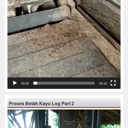
00:00
00:16
Proses Belah Kayu Log Part 2
Pemutar
Video