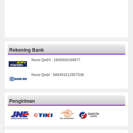
Rekening Bank
Nurul Qod'ri : 1840000169977
Nurul Qodri : 589301012857536
Pengiriman