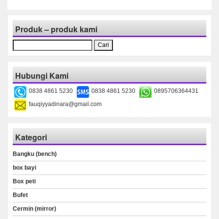
Produk – produk kami
Cari
untuk:
Hubungi Kami
0838 4861 5230
0838 4861 5230
0895706364431
fauqiyyadinara@gmail.com
Kategori
Bangku (bench)
box bayi
Box peti
Bufet
Cermin (mirror)