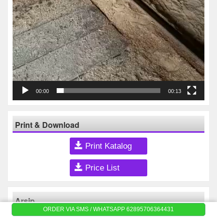
00:00
00:13
Print & Download
Print Katalog
Price List
Arsip
ORDER VIA SMS / WHATSAPP 62895706364431