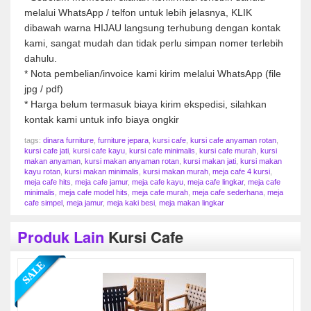
melalui WhatsApp / telfon untuk lebih jelasnya, KLIK
dibawah warna HIJAU langsung terhubung dengan kontak
kami, sangat mudah dan tidak perlu simpan nomer terlebih
dahulu.
* Nota pembelian/invoice kami kirim melalui WhatsApp (file
jpg / pdf)
* Harga belum termasuk biaya kirim ekspedisi, silahkan
kontak kami untuk info biaya ongkir
tags:
dinara furniture
,
furniture jepara
,
kursi cafe
,
kursi cafe anyaman rotan
,
kursi cafe jati
,
kursi cafe kayu
,
kursi cafe minimalis
,
kursi cafe murah
,
kursi
makan anyaman
,
kursi makan anyaman rotan
,
kursi makan jati
,
kursi makan
kayu rotan
,
kursi makan minimalis
,
kursi makan murah
,
meja cafe 4 kursi
,
meja cafe hits
,
meja cafe jamur
,
meja cafe kayu
,
meja cafe lingkar
,
meja cafe
minimalis
,
meja cafe model hits
,
meja cafe murah
,
meja cafe sederhana
,
meja
cafe simpel
,
meja jamur
,
meja kaki besi
,
meja makan lingkar
Produk Lain
Kursi Cafe