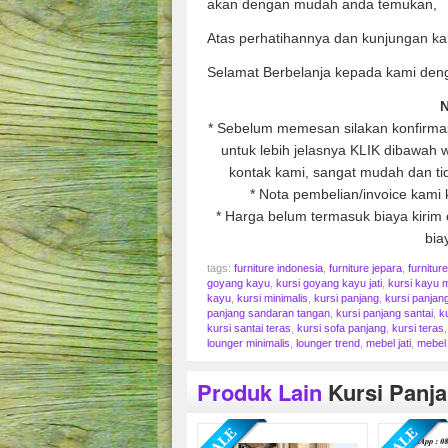
akan dengan mudah anda temukan,
Atas perhatihannya dan kunjungan ka
Selamat Berbelanja kepada kami den
N
* Sebelum memesan silakan konfirmasi
untuk lebih jelasnya KLIK dibawah
kontak kami, sangat mudah dan tid
* Nota pembelian/invoice kami 
* Harga belum termasuk biaya kirim e
bia
tags:
furniture indonesia
,
furniture jepara
,
furnitur
goyang kayu
,
kursi goyang kayu jati
,
kursi kayu m
kayu
,
kursi minimalis
,
kursi panjang
,
kursi panjang
panjang sandaran tangan
,
kursi panjang santai
,
k
kursi santai teras
,
kursi sofa panjang
,
kursi teras
lounger minimalis
,
lounger trend
,
mebel jati
,
mebel 
Produk Lain
Kursi Panja