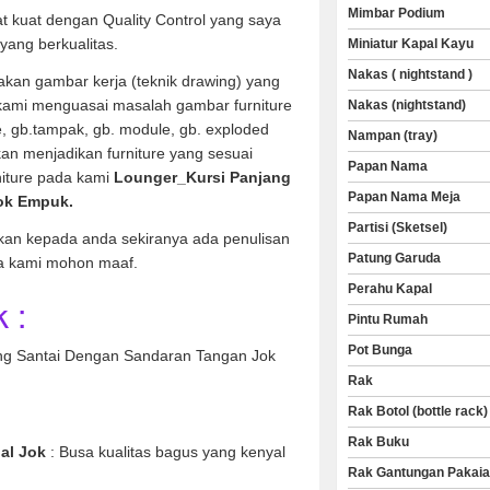
Mimbar Podium
t kuat dengan Quality Control yang saya
yang berkualitas.
Miniatur Kapal Kayu
Nakas ( nightstand )
kan gambar kerja (teknik drawing) yang
 kami menguasai masalah gambar furniture
Nakas (nightstand)
ve, gb.tampak, gb. module, gb. exploded
Nampan (tray)
an menjadikan furniture yang sesuai
Papan Nama
niture pada kami
Lounger_Kursi Panjang
Papan Nama Meja
ok Empuk.
Partisi (Sketsel)
kan kepada anda sekiranya ada penulisan
Patung Garuda
a kami mohon maaf.
Perahu Kapal
 :
Pintu Rumah
Pot Bunga
ng Santai Dengan Sandaran Tangan Jok
Rak
Rak Botol (bottle rack)
ayu Jati
Rak Buku
ial Jok
: Busa kualitas bagus yang kenyal
Rak Gantungan Pakai