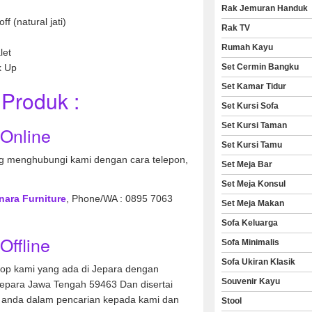
Rak Jemuran Handuk
f (natural jati)
Rak TV
Rumah Kayu
let
Set Cermin Bangku
k Up
Set Kamar Tidur
Produk :
Set Kursi Sofa
Set Kursi Taman
 Online
Set Kursi Tamu
 menghubungi kami dengan cara telepon,
Set Meja Bar
Set Meja Konsul
nara Furniture
, Phone/WA : 0895 7063
Set Meja Makan
Sofa Keluarga
Offline
Sofa Minimalis
Sofa Ukiran Klasik
hop kami yang ada di Jepara dengan
Souvenir Kayu
Jepara Jawa Tengah 59463 Dan disertai
anda dalam pencarian kepada kami dan
Stool