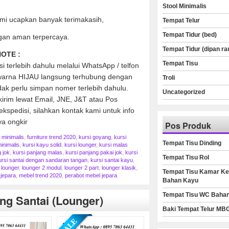
Stool Minimalis
mi ucapkan banyak terimakasih,
Tempat Telur
Tempat Tidur (bed)
gan aman terpercaya.
Tempat Tidur (dipan ra
OTE :
Tempat Tisu
 terlebih dahulu melalui WhatsApp / telfon
 warna HIJAU langsung terhubung dengan
Troli
ak perlu simpan nomer terlebih dahulu.
Uncategorized
kirim lewat Email, JNE, J&T atau Pos
kspedisi, silahkan kontak kami untuk info
ya ongkir
Pos Produk
e minimalis
,
furniture trend 2020
,
kursi goyang
,
kursi
Tempat Tisu Dinding
inimalis
,
kursi kayu solid
,
kursi lounger
,
kursi malas
 jok
,
kursi panjang malas
,
kursi panjang pakai jok
,
kursi
Tempat Tisu Rol
ursi santai dengan sandaran tangan
,
kursi santai kayu
,
,
lounger
,
lounger 2 modul
,
lounger 2 part
,
lounger klasik
,
Tempat Tisu Kamar Ke
jepara
,
mebel trend 2020
,
perabot mebel jepara
Bahan Kayu
Tempat Tisu WC Baha
ng Santai (lounger)
Baki Tempat Telur MB