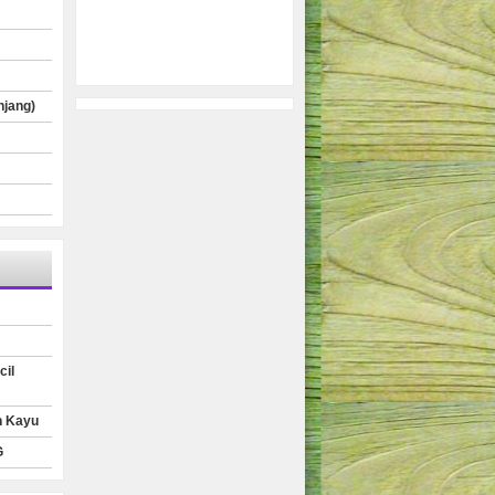
njang)
cil
n Kayu
G