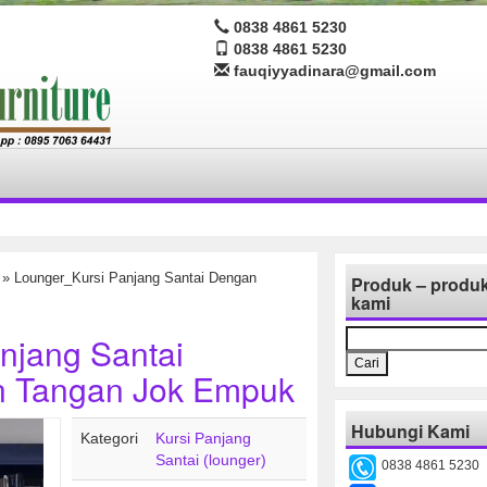
0838 4861 5230
0838 4861 5230
fauqiyyadinara@gmail.com
» Lounger_Kursi Panjang Santai Dengan
Produk – produ
kami
Cari
njang Santai
untuk:
 Tangan Jok Empuk
Hubungi Kami
Kategori
Kursi Panjang
Santai (lounger)
0838 4861 5230