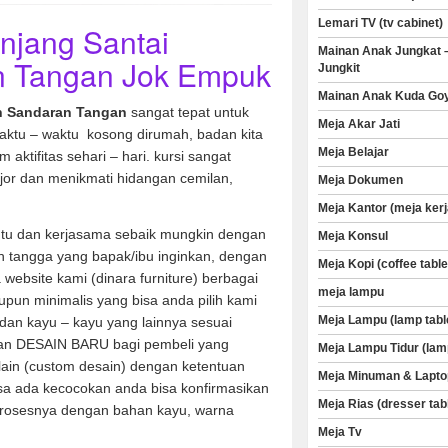
Lemari TV (tv cabinet)
njang Santai
Mainan Anak Jungkat 
 Tangan Jok Empuk
Jungkit
Mainan Anak Kuda Go
an Sandaran Tangan
sangat tepat untuk
Meja Akar Jati
aktu – waktu kosong dirumah, badan kita
Meja Belajar
aktifitas sehari – hari. kursi sangat
jor dan menikmati hidangan cemilan,
Meja Dokumen
Meja Kantor (meja kerj
u dan kerjasama sebaik mungkin dengan
Meja Konsul
 tangga yang bapak/ibu inginkan, dengan
Meja Kopi (coffee table
a website kami (dinara furniture) berbagai
meja lampu
aupun minimalis yang bisa anda pilih kami
Meja Lampu (lamp tabl
dan kayu – kayu yang lainnya sesuai
an DESAIN BARU bagi pembeli yang
Meja Lampu Tidur (lam
 lain (custom desain) dengan ketentuan
Meja Minuman & Lapto
sa ada kecocokan anda bisa konfirmasikan
Meja Rias (dresser tab
rosesnya dengan bahan kayu, warna
Meja Tv