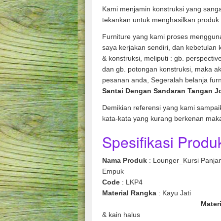
Kami menjamin konstruksi yang sanga
tekankan untuk menghasilkan produk 
Furniture yang kami proses mengguna
saya kerjakan sendiri, dan kebetulan
& konstruksi, meliputi : gb. perspecti
dan gb. potongan konstruksi, maka ak
pesanan anda, Segeralah belanja fur
Santai Dengan Sandaran Tangan J
Demikian referensi yang kami sampai
kata-kata yang kurang berkenan mak
Spesifikasi Produk
Nama Produk
: Lounger_Kursi Panja
Empuk
Code
: LKP4
Material
Rangka
: K
Mater
& kain halus