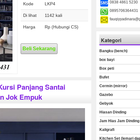
0838 4861 5230
Kode
LKP4
0895706364431
Di lihat
1142 kali
fauqiyyadinara@
Harga
Rp (Hubungi CS)
Kategori
Beli Sekarang
Bangku (bench)
box bayi
Box peti
Bufet
Kursi Panjang Santai
Cermin (mirror)
an Jok Empuk
Gazebo
Gebyok
Hiasan Dinding
Jam Hias Jam Dinding
Kaligrafi
Kitchen Set (lemari da