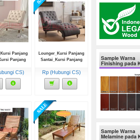
Kursi Panjang
Lounger_Kursi Panjang
Sample Warna
Kursi Panjang
Santai_Kursi Panjang
Finishing pada 
k Putih Kenyal
Malas Jok Abu–Abu
ubungi CS)
Rp (Hubungi CS)
Kenyal
Sample Warna
Melamine pada 