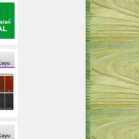
Kayu
Kayu