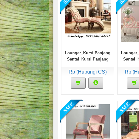
Lounger_Kursi Panjang
Lounger_
Santai_Kursi Panjang
Santai_
Malas Jok Putih 2
Malas Jo
Rp (Hubungi CS)
Modul
Rp (H