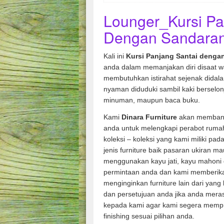
Lounger_Kursi Pa
Dengan Sandaran
Kali ini
Kursi Panjang Santai deng
anda dalam memanjakan diri disaat w
membutuhkan istirahat sejenak didalam 
nyaman diduduki sambil kaki berselon
minuman, maupun baca buku.
Kami
Dinara Furniture
akan membant
anda untuk melengkapi perabot rumah
koleksi – koleksi yang kami miliki pad
jenis furniture baik pasaran ukiran m
menggunakan kayu jati, kayu mahoni 
permintaan anda dan kami memberik
menginginkan furniture lain dari yang
dan persetujuan anda jika anda mera
kepada kami agar kami segera memp
finishing sesuai pilihan anda.