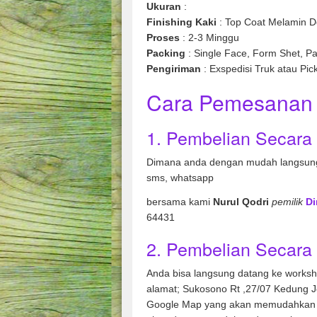
Ukuran
:
Finishing
Kaki
: Top Coat Melamin Dof
Proses
: 2-3 Minggu
Packing
: Single Face, Form Shet, Pa
Pengiriman
: Exspedisi Truk atau Pic
Cara Pemesanan 
1. Pembelian Secara
Dimana anda dengan mudah langsung
sms, whatsapp
bersama kami
Nurul Qodri
pemilik
Di
64431
2. Pembelian Secara 
Anda bisa langsung datang ke works
alamat; Sukosono Rt ,27/07 Kedung 
Google Map yang akan memudahkan 