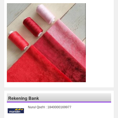
Rekening Bank
Nurul Qod'ri : 1840000169977