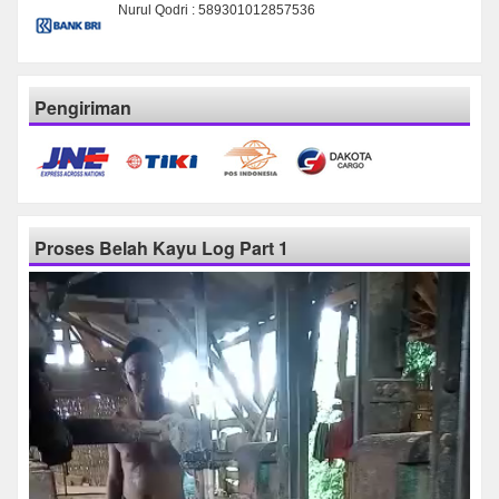
Nurul Qodri : 589301012857536
Pengiriman
Proses Belah Kayu Log Part 1
Pemutar
Video