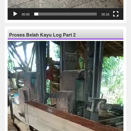
00:00
00:16
Proses Belah Kayu Log Part 2
Pemutar
Video