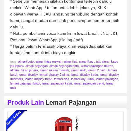
* Sebelum memesan silakan konfirmasi terlebih dahulu
melalui WhatsApp / telfon untuk lebih jelasnya, KLIK
dibawah warna HIJAU langsung terhubung dengan kontak
kami, sangat mudah dan tidak perlu simpan nomer terlebih
dahulu.
* Nota pembelian/invoice kami kirim lewat Email, JNE, J&T,
Pos atau lewat WhatsApp (file jpg / pdf)
* Harga belum termasuk biaya kirim ekspedisi, silahkan
kontak kami untuk info biaya ongkir
tags:
almari botol
,
almari hias mewah
,
almari jati
,
almari kayu jati
,
almari kayu
jati jepara
,
almari pajangan
,
almari pajangan botol
,
almari pajangan murah
,
almari ukiran jepara
,
almari ukiran mewah
,
almari unik
,
lemari 2 pintu
,
lemari
botol
,
lemari display
,
lemari display 2 pintu
,
lemari display kayu
,
lemari display
minimalis
,
lemari display trend
,
lemari hias
,
lemari kayu unik
,
lemari pajangan
,
lemari pajangan botol
,
lemari pajangan kayu
,
lemari pajangan trend
,
lemari
unik
Produk Lain
Lemari Pajangan