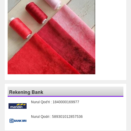
Rekening Bank
Nurul Qod'ri : 1840000169977
Nurul Qodri : 589301012857536