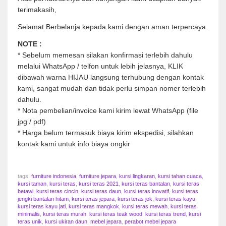
terimakasih,
Selamat Berbelanja kepada kami dengan aman terpercaya.
NOTE :
* Sebelum memesan silakan konfirmasi terlebih dahulu
melalui WhatsApp / telfon untuk lebih jelasnya, KLIK
dibawah warna HIJAU langsung terhubung dengan kontak
kami, sangat mudah dan tidak perlu simpan nomer terlebih
dahulu.
* Nota pembelian/invoice kami kirim lewat WhatsApp (file
jpg / pdf)
* Harga belum termasuk biaya kirim ekspedisi, silahkan
kontak kami untuk info biaya ongkir
tags:
furniture indonesia
,
furniture jepara
,
kursi lingkaran
,
kursi tahan cuaca
,
kursi taman
,
kursi teras
,
kursi teras 2021
,
kursi teras bantalan
,
kursi teras
betawi
,
kursi teras cincin
,
kursi teras daun
,
kursi teras inovatif
,
kursi teras
jengki bantalan hitam
,
kursi teras jepara
,
kursi teras jok
,
kursi teras kayu
,
kursi teras kayu jati
,
kursi teras mangkok
,
kursi teras mewah
,
kursi teras
minimalis
,
kursi teras murah
,
kursi teras teak wood
,
kursi teras trend
,
kursi
teras unik
,
kursi ukiran daun
,
mebel jepara
,
perabot mebel jepara