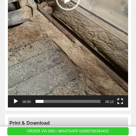
00:00
00:13
Print & Download
ORDER VIA SMS / WHATSAPP 62895706364431