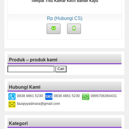
Tempat Tisu Kamar Kecil Bahan Kayu
Rp (Hubungi CS)
Produk – produk kami
Cari
untuk:
Hubungi Kami
0838 4861 5230
0838 4861 5230
0895706364431
fauqiyyadinara@gmail.com
Kategori