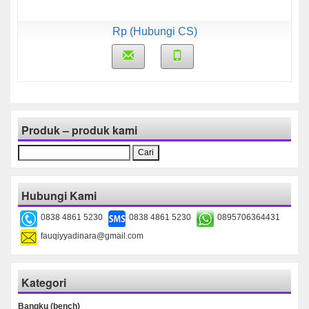
Rp (Hubungi CS)
Produk – produk kami
Cari
untuk:
Hubungi Kami
0838 4861 5230
0838 4861 5230
0895706364431
fauqiyyadinara@gmail.com
Kategori
Bangku (bench)