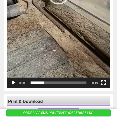
00:00
00:13
Print & Download
Print Katalog
ORDER VIA SMS / WHATSAPP 62895706364431