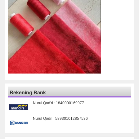
Rekening Bank
Nurul Qod'ri : 1840000169977
Nurul Qodri : 589301012857536