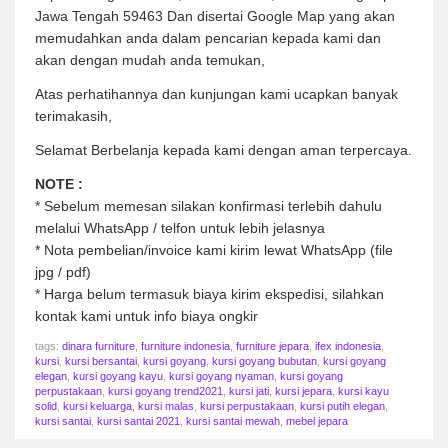
Jawa Tengah 59463 Dan disertai Google Map yang akan
memudahkan anda dalam pencarian kepada kami dan
akan dengan mudah anda temukan,
Atas perhatihannya dan kunjungan kami ucapkan banyak
terimakasih,
Selamat Berbelanja kepada kami dengan aman terpercaya.
NOTE :
* Sebelum memesan silakan konfirmasi terlebih dahulu
melalui WhatsApp / telfon untuk lebih jelasnya
* Nota pembelian/invoice kami kirim lewat WhatsApp (file
jpg / pdf)
* Harga belum termasuk biaya kirim ekspedisi, silahkan
kontak kami untuk info biaya ongkir
tags:
dinara furniture
,
furniture indonesia
,
furniture jepara
,
ifex indonesia
,
kursi
,
kursi bersantai
,
kursi goyang
,
kursi goyang bubutan
,
kursi goyang
elegan
,
kursi goyang kayu
,
kursi goyang nyaman
,
kursi goyang
perpustakaan
,
kursi goyang trend2021
,
kursi jati
,
kursi jepara
,
kursi kayu
solid
,
kursi keluarga
,
kursi malas
,
kursi perpustakaan
,
kursi putih elegan
,
kursi santai
,
kursi santai 2021
,
kursi santai mewah
,
mebel jepara