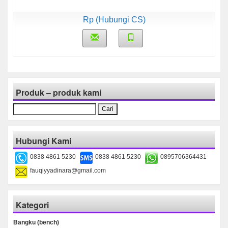
Rp (Hubungi CS)
Produk – produk kami
Cari
untuk:
Hubungi Kami
0838 4861 5230
0838 4861 5230
0895706364431
fauqiyyadinara@gmail.com
Kategori
Bangku (bench)