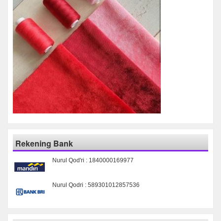
Rekening Bank
Nurul Qod'ri : 1840000169977
Nurul Qodri : 589301012857536