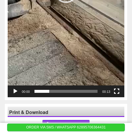
00:00
00:13
Print & Download
Print Katalog
ORDER VIA SMS / WHATSAPP 62895706364431