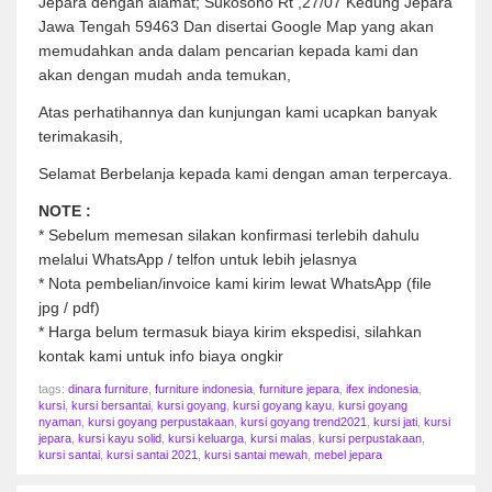
Jepara dengan alamat; Sukosono Rt ,27/07 Kedung Jepara
Jawa Tengah 59463 Dan disertai Google Map yang akan
memudahkan anda dalam pencarian kepada kami dan
akan dengan mudah anda temukan,
Atas perhatihannya dan kunjungan kami ucapkan banyak
terimakasih,
Selamat Berbelanja kepada kami dengan aman terpercaya.
NOTE :
* Sebelum memesan silakan konfirmasi terlebih dahulu
melalui WhatsApp / telfon untuk lebih jelasnya
* Nota pembelian/invoice kami kirim lewat WhatsApp (file
jpg / pdf)
* Harga belum termasuk biaya kirim ekspedisi, silahkan
kontak kami untuk info biaya ongkir
tags:
dinara furniture
,
furniture indonesia
,
furniture jepara
,
ifex indonesia
,
kursi
,
kursi bersantai
,
kursi goyang
,
kursi goyang kayu
,
kursi goyang
nyaman
,
kursi goyang perpustakaan
,
kursi goyang trend2021
,
kursi jati
,
kursi
jepara
,
kursi kayu solid
,
kursi keluarga
,
kursi malas
,
kursi perpustakaan
,
kursi santai
,
kursi santai 2021
,
kursi santai mewah
,
mebel jepara