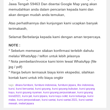
Jawa Tengah 59463 Dan disertai Google Map yang akan
memudahkan anda dalam pencarian kepada kami dan
akan dengan mudah anda temukan,
Atas perhatihannya dan kunjungan kami ucapkan banyak
terimakasih,
Selamat Berbelanja kepada kami dengan aman terpercaya.
NOTE :
* Sebelum memesan silakan konfirmasi terlebih dahulu
melalui WhatsApp / telfon untuk lebih jelasnya
* Nota pembelian/invoice kami kirim lewat WhatsApp (file
jpg / pdf)
* Harga belum termasuk biaya kirim ekspedisi, silahkan
kontak kami untuk info biaya ongkir
tags:
dinara furniture
,
furniture indonesia
,
furniture jepara
,
ifex indonesia
,
kursi
,
kursi bersantai
,
kursi goyang
,
kursi goyang bubutan
,
kursi goyang
kayu
,
kursi goyang nyaman
,
kursi goyang perpustakaan
,
kursi goyang
trend2021
,
kursi jati
,
kursi jepara
,
kursi kayu solid
,
kursi keluarga
,
kursi
malas
,
kursi perpustakaan
,
kursi santai
,
kursi santai 2021
,
kursi santai
mewah
,
mebel jepara