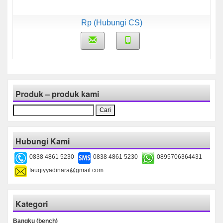
Rp (Hubungi CS)
Produk – produk kami
Cari
untuk:
Hubungi Kami
0838 4861 5230
0838 4861 5230
0895706364431
fauqiyyadinara@gmail.com
Kategori
Bangku (bench)