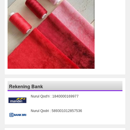
Rekening Bank
Nurul Qod'ri : 1840000169977
Nurul Qodri : 589301012857536