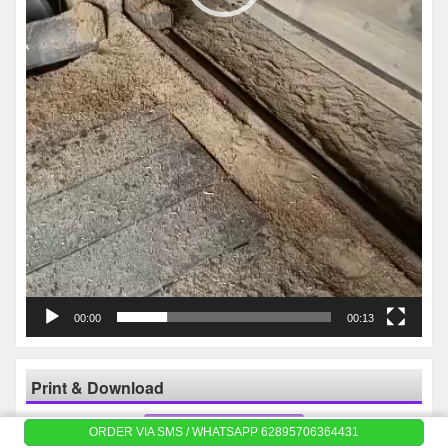
00:00
00:13
Print & Download
Print Katalog
ORDER VIA SMS / WHATSAPP 62895706364431