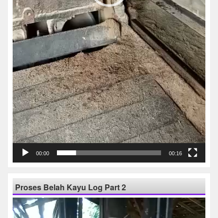
00:00
00:16
Proses Belah Kayu Log Part 2
Pemutar
Video