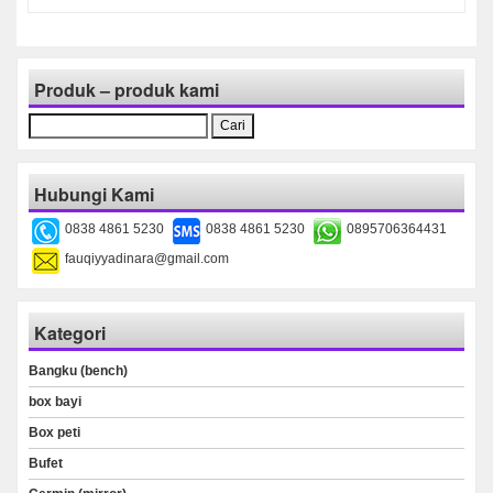
Produk – produk kami
Cari
untuk:
Hubungi Kami
0838 4861 5230
0838 4861 5230
0895706364431
fauqiyyadinara@gmail.com
Kategori
Bangku (bench)
box bayi
Box peti
Bufet