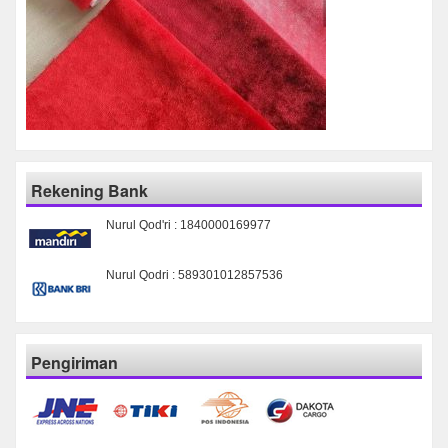
Rekening Bank
Nurul Qod'ri : 1840000169977
Nurul Qodri : 589301012857536
Pengiriman