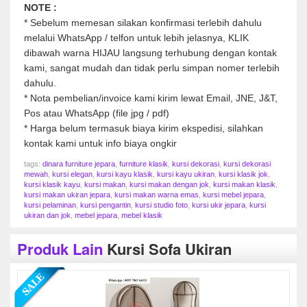
NOTE :
* Sebelum memesan silakan konfirmasi terlebih dahulu
melalui WhatsApp / telfon untuk lebih jelasnya, KLIK
dibawah warna HIJAU langsung terhubung dengan kontak
kami, sangat mudah dan tidak perlu simpan nomer terlebih
dahulu.
* Nota pembelian/invoice kami kirim lewat Email, JNE, J&T,
Pos atau WhatsApp (file jpg / pdf)
* Harga belum termasuk biaya kirim ekspedisi, silahkan
kontak kami untuk info biaya ongkir
tags:
dinara furniture jepara
,
furniture klasik
,
kursi dekorasi
,
kursi dekorasi
mewah
,
kursi elegan
,
kursi kayu klasik
,
kursi kayu ukiran
,
kursi klasik jok
,
kursi klasik kayu
,
kursi makan
,
kursi makan dengan jok
,
kursi makan klasik
,
kursi makan ukiran jepara
,
kursi makan warna emas
,
kursi mebel jepara
,
kursi pelaminan
,
kursi pengantin
,
kursi studio foto
,
kursi ukir jepara
,
kursi
ukiran dan jok
,
mebel jepara
,
mebel klasik
Produk Lain
Kursi Sofa Ukiran