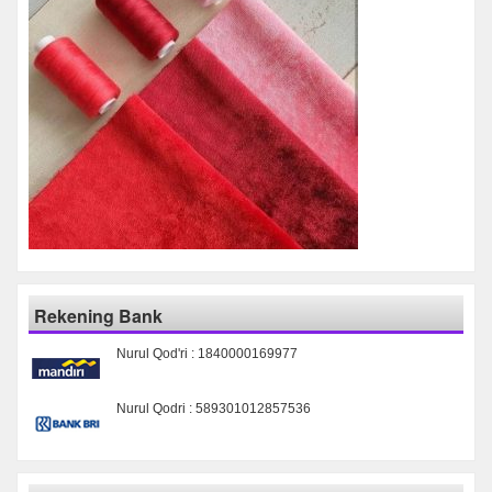
Rekening Bank
Nurul Qod'ri : 1840000169977
Nurul Qodri : 589301012857536