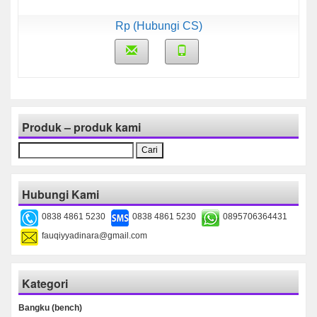
Rp (Hubungi CS)
Produk – produk kami
Cari
untuk:
Hubungi Kami
0838 4861 5230
0838 4861 5230
0895706364431
fauqiyyadinara@gmail.com
Kategori
Bangku (bench)