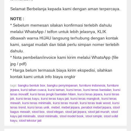
Selamat Berbelanja kepada kami dengan aman terpercaya.
NOTE :
* Sebelum memesan silakan konfirmasi terlebih dahulu
melalui WhatsApp / telfon untuk lebih jelasnya, KLIK
dibawah warna HIJAU langsung terhubung dengan kontak
kami, sangat mudah dan tidak perlu simpan nomer terlebih
dahulu.
* Nota pembelian/invoice kami kirim melalui WhatsApp (file
jpg / pdf)
* Harga belum termasuk biaya kirim ekspedisi, silahkan
kontak kami untuk info biaya ongkir
tags:
bangku bentuk box
,
bangku penyimpanan
,
furniture indonesia
,
furniture
jepara
,
kursi tahan cuaca
,
kursi taman
,
kursi teras
,
kursi teras bantalan
,
kursi
teras inovatif
,
kursi teras jengki bantalan hitam
,
kursi teras jepara
,
kursi teras
jok
,
kursi teras kayu
,
kursi teras kayu jati
,
kursi teras mangkok
,
kursi teras
mewah
,
kursi teras minimalis
,
kursi teras murah
,
kursi teras teak wood
,
kursi
teras trend
,
kursi teras unik
,
mebel
,
mebel jepara
,
perabot mebel jepara
,
stool
bagus mewah
,
stool box
,
stool elegan
,
stool jati jepara
,
stool jati murah
,
stool
kayu jati minimalis
,
stool minimalis
,
stool model book
,
stool simple
,
stool solid
kayu
,
stool tekstur jati