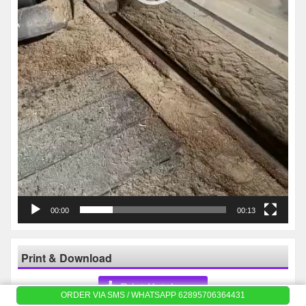
00:00
00:13
Print & Download
Print Katalog
ORDER VIA SMS / WHATSAPP 62895706364431