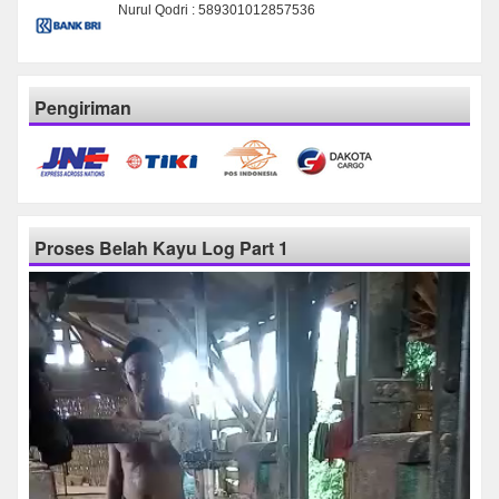
Nurul Qodri : 589301012857536
Pengiriman
Proses Belah Kayu Log Part 1
Pemutar
Video