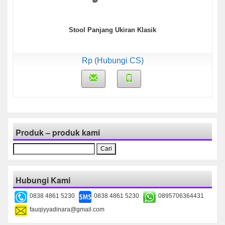
Stool Panjang Ukiran Klasik
Rp (Hubungi CS)
Produk – produk kami
Cari
untuk:
Hubungi Kami
0838 4861 5230
0838 4861 5230
0895706364431
fauqiyyadinara@gmail.com