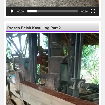
00:00
00:16
Proses Belah Kayu Log Part 2
Pemutar
Video