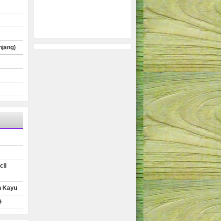
njang)
cil
n Kayu
G