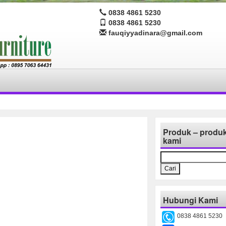
0838 4861 5230
0838 4861 5230
fauqiyyadinara@gmail.com
Produk – produ
kami
Cari
untuk:
Hubungi Kami
0838 4861 5230