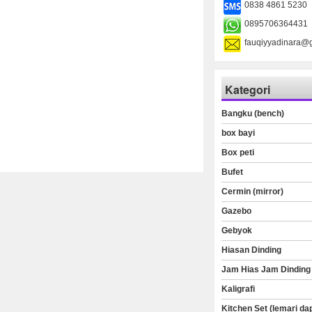
0838 4861 5230
0895706364431
fauqiyyadinara@
Kategori
Bangku (bench)
box bayi
Box peti
Bufet
Cermin (mirror)
Gazebo
Gebyok
Hiasan Dinding
Jam Hias Jam Dinding
Kaligrafi
Kitchen Set (lemari da