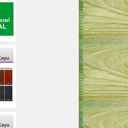
Kayu
Kayu