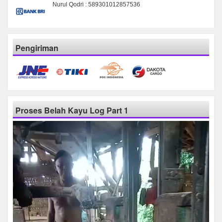
Nurul Qodri : 589301012857536
Pengiriman
Proses Belah Kayu Log Part 1
Pemutar
Video