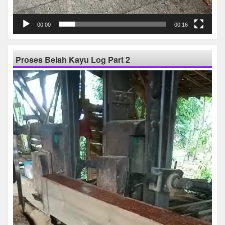
00:00
00:16
Proses Belah Kayu Log Part 2
Pemutar
Video