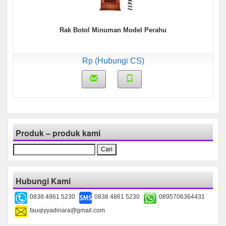
Rak Botol Minuman Model Perahu
Rp (Hubungi CS)
Produk – produk kami
Cari
untuk:
Hubungi Kami
0838 4861 5230
0838 4861 5230
0895706364431
fauqiyyadinara@gmail.com