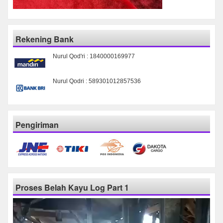
Rekening Bank
Nurul Qod'ri : 1840000169977
Nurul Qodri : 589301012857536
Pengiriman
Proses Belah Kayu Log Part 1
Pemutar
Video