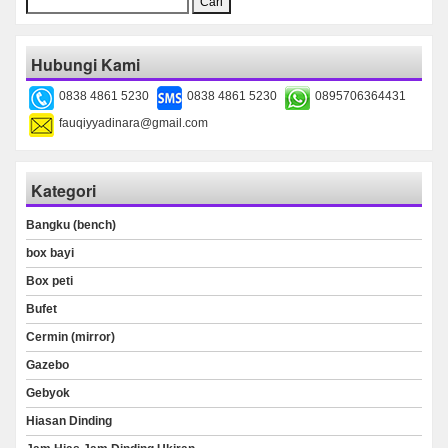
untuk:
Hubungi Kami
0838 4861 5230
0838 4861 5230
0895706364431
fauqiyyadinara@gmail.com
Kategori
Bangku (bench)
box bayi
Box peti
Bufet
Cermin (mirror)
Gazebo
Gebyok
Hiasan Dinding