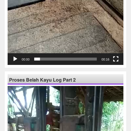
00:00
00:16
Proses Belah Kayu Log Part 2
Pemutar
Video