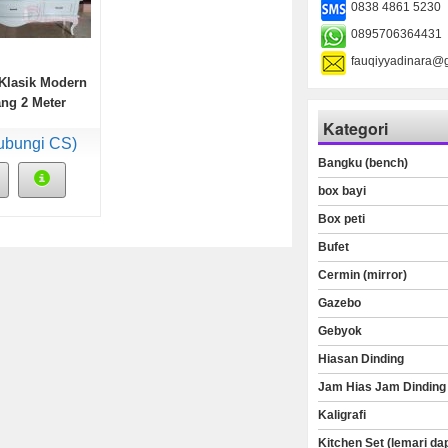
0838 4861 5230
0895706364431
fauqiyyadinara@
Klasik Modern
ng 2 Meter
Kategori
ubungi CS)
Bangku (bench)
box bayi
Box peti
Bufet
Cermin (mirror)
Gazebo
Gebyok
Hiasan Dinding
Jam Hias Jam Dinding
Kaligrafi
Kitchen Set (lemari da