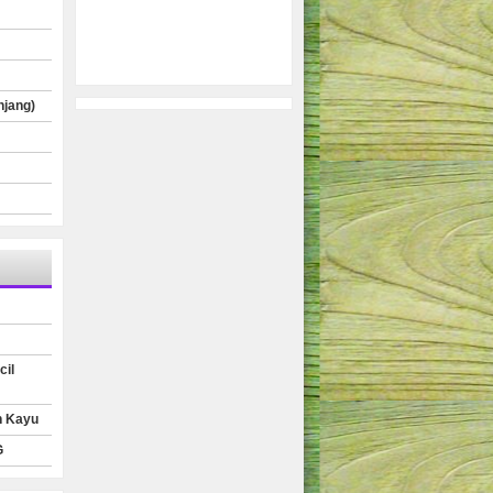
njang)
cil
n Kayu
G