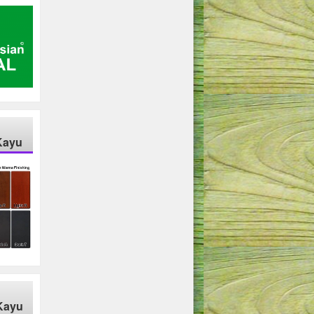
Kayu
Kayu