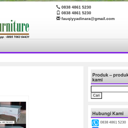
0838 4861 5230
0838 4861 5230
fauqiyyadinara@gmail.com
Produk – produ
kami
Cari
untuk:
Hubungi Kami
0838 4861 5230