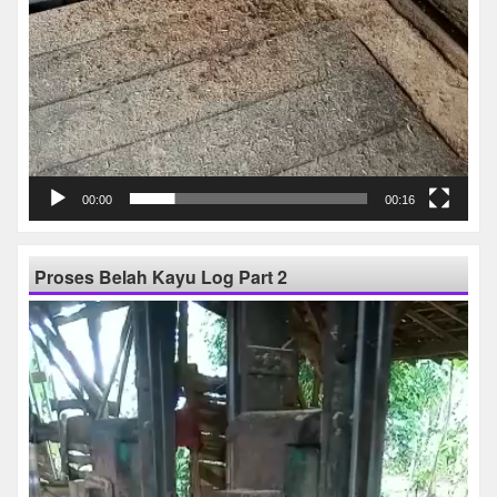
00:00
00:16
Proses Belah Kayu Log Part 2
Pemutar
Video