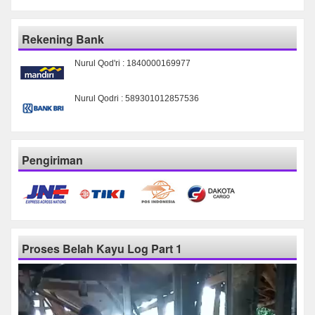
Rekening Bank
Nurul Qod'ri : 1840000169977
Nurul Qodri : 589301012857536
Pengiriman
Proses Belah Kayu Log Part 1
Pemutar
Video