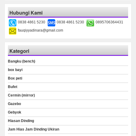
Hubungi Kami
0838 4861 5230
0838 4861 5230
0895706364431
fauqiyyadinara@gmail.com
Kategori
Bangku (bench)
box bayi
Box peti
Bufet
Cermin (mirror)
Gazebo
Gebyok
Hiasan Dinding
Jam Hias Jam Dinding Ukiran