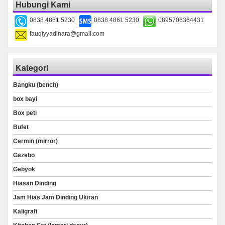
Hubungi Kami
0838 4861 5230
0838 4861 5230
0895706364431
fauqiyyadinara@gmail.com
Kategori
Bangku (bench)
box bayi
Box peti
Bufet
Cermin (mirror)
Gazebo
Gebyok
Hiasan Dinding
Jam Hias Jam Dinding Ukiran
Kaligrafi