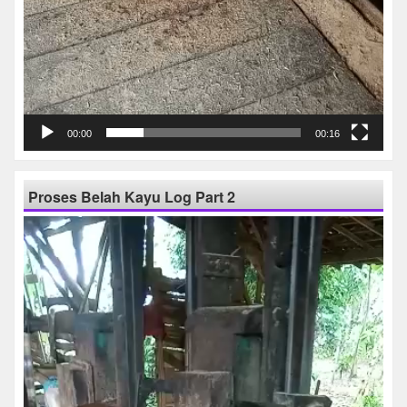
00:00
00:16
Proses Belah Kayu Log Part 2
Pemutar
Video