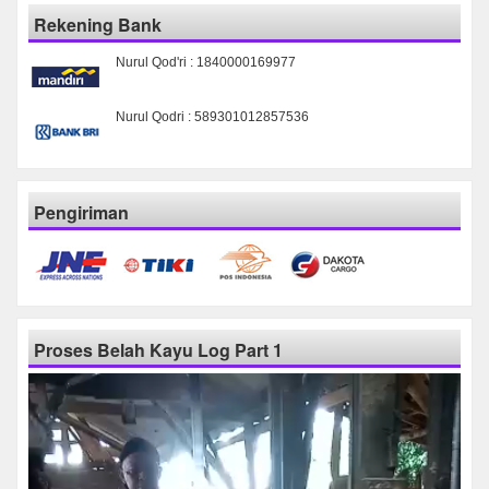
Rekening Bank
Nurul Qod'ri : 1840000169977
Nurul Qodri : 589301012857536
Pengiriman
Proses Belah Kayu Log Part 1
Pemutar
Video