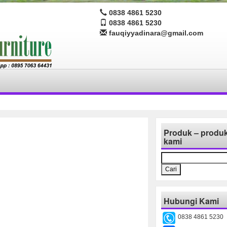
0838 4861 5230
0838 4861 5230
fauqiyyadinara@gmail.com
Produk – produ
kami
Cari
untuk:
Hubungi Kami
0838 4861 5230