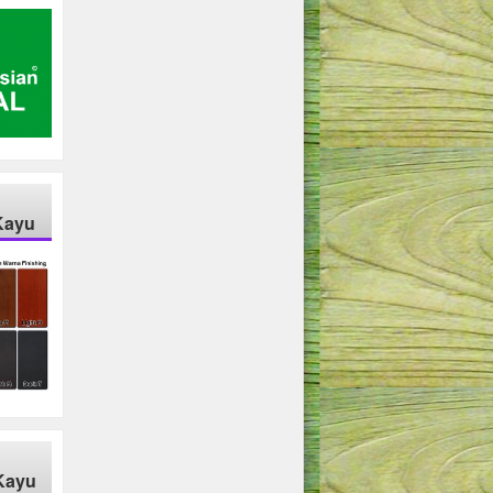
Kayu
Kayu