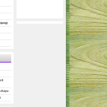
njang)
cil
n Kayu
G