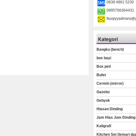
0838 4861 5230
0895706364431
fauqiyyadinara@
Kategori
Bangku (bench)
box bayi
Box peti
Bufet
Cermin (mirror)
Gazebo
Gebyok
Hiasan Dinding
Jam Hias Jam Dinding
Kaligrafi
Kitchen Set (lemari da