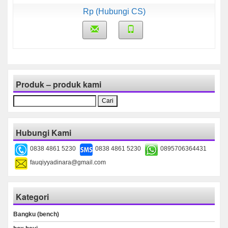
Rp (Hubungi CS)
Produk – produk kami
Cari
untuk:
Hubungi Kami
0838 4861 5230
0838 4861 5230
0895706364431
fauqiyyadinara@gmail.com
Kategori
Bangku (bench)