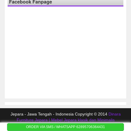
Facebook Fanpage
Jepara - Jawa Tengah - Indonesia Copyright © 2014
Dinara
Furniture Jepara | Mebel Jepara klasik dan Minimalis
ORDER VIA SMS / WHATSAPP 62895706364431