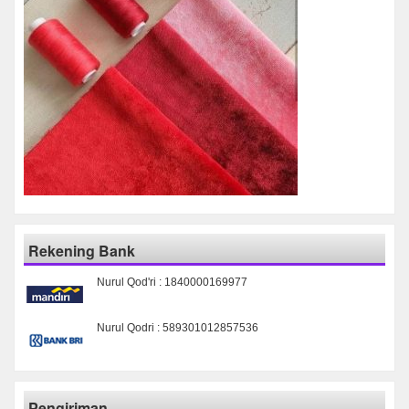
Rekening Bank
Nurul Qod'ri : 1840000169977
Nurul Qodri : 589301012857536
Pengiriman