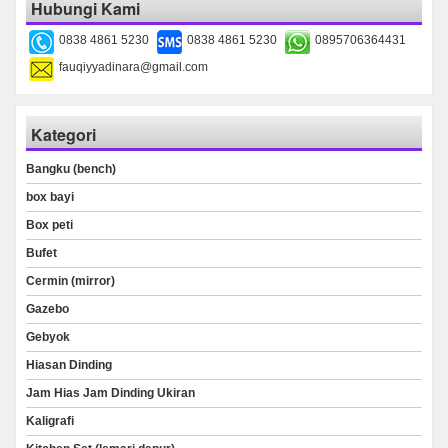
Hubungi Kami
0838 4861 5230
0838 4861 5230
0895706364431
fauqiyyadinara@gmail.com
Kategori
Bangku (bench)
box bayi
Box peti
Bufet
Cermin (mirror)
Gazebo
Gebyok
Hiasan Dinding
Jam Hias Jam Dinding Ukiran
Kaligrafi