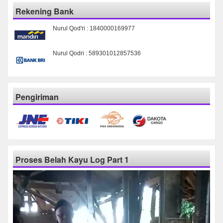
Rekening Bank
Nurul Qod'ri : 1840000169977
Nurul Qodri : 589301012857536
Pengiriman
Proses Belah Kayu Log Part 1
Pemutar
Video