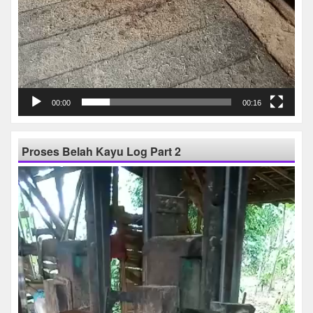
00:00
00:16
Proses Belah Kayu Log Part 2
Pemutar
Video