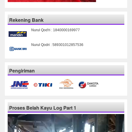
Rekening Bank
Nurul Qod'ri : 1840000169977
Nurul Qodri : 589301012857536
Pengiriman
Proses Belah Kayu Log Part 1
Pemutar
Video