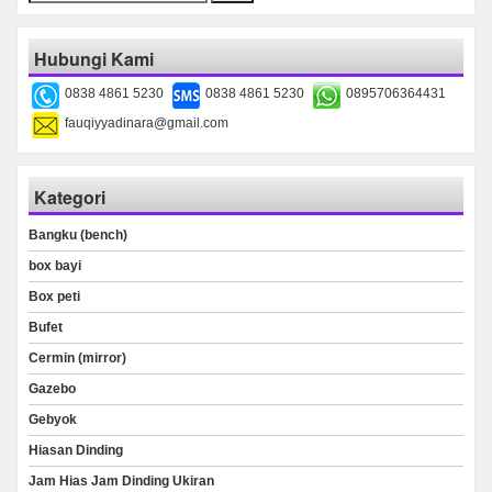
untuk:
Hubungi Kami
0838 4861 5230
0838 4861 5230
0895706364431
fauqiyyadinara@gmail.com
Kategori
Bangku (bench)
box bayi
Box peti
Bufet
Cermin (mirror)
Gazebo
Gebyok
Hiasan Dinding
Jam Hias Jam Dinding Ukiran