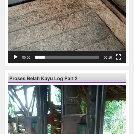
00:00
00:16
Proses Belah Kayu Log Part 2
Pemutar
Video