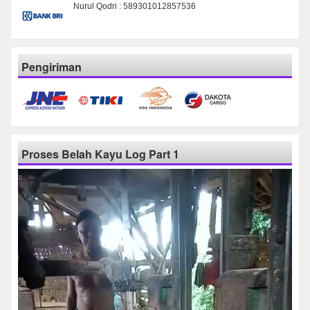
Nurul Qodri : 589301012857536
Pengiriman
Proses Belah Kayu Log Part 1
Pemutar
Video