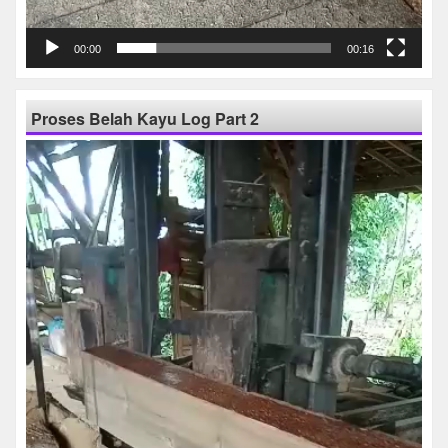
00:00
00:16
Proses Belah Kayu Log Part 2
Pemutar
Video