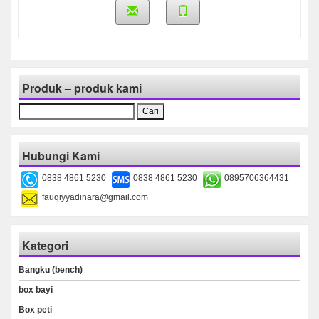
Produk – produk kami
Cari
untuk:
Hubungi Kami
0838 4861 5230
0838 4861 5230
0895706364431
fauqiyyadinara@gmail.com
Kategori
Bangku (bench)
box bayi
Box peti