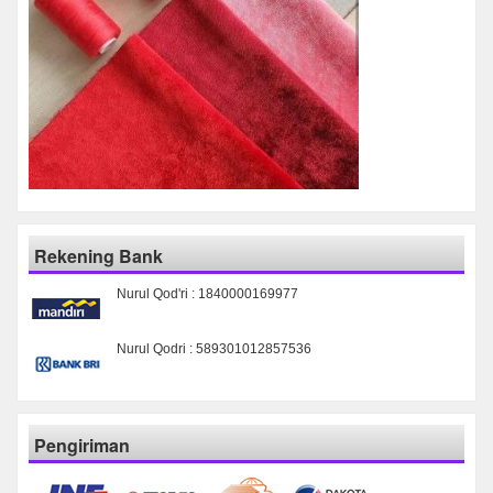
Rekening Bank
Nurul Qod'ri : 1840000169977
Nurul Qodri : 589301012857536
Pengiriman