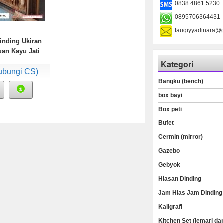
0838 4861 5230
0895706364431
fauqiyyadinara@
inding Ukiran
an Kayu Jati
Kategori
ubungi CS)
Bangku (bench)
box bayi
Box peti
Bufet
Cermin (mirror)
Gazebo
Gebyok
Hiasan Dinding
Jam Hias Jam Dinding
Kaligrafi
Kitchen Set (lemari da