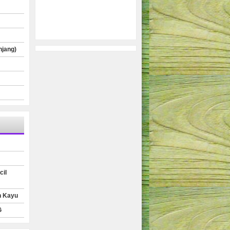
njang)
cil
n Kayu
G