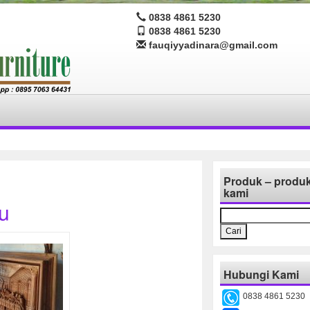
0838 4861 5230
0838 4861 5230
fauqiyyadinara@gmail.com
Produk – produ
kami
u
Cari
untuk:
Hubungi Kami
0838 4861 5230