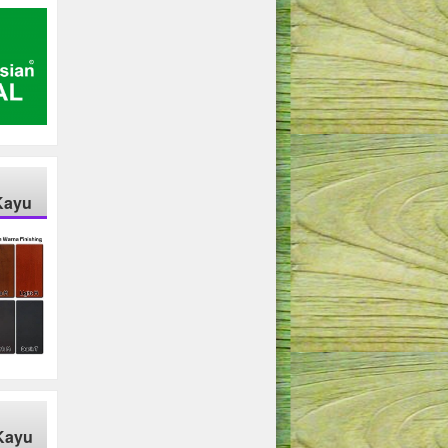
Kayu
Kayu