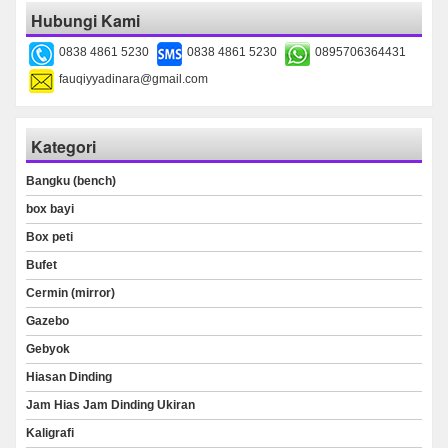
Hubungi Kami
0838 4861 5230
0838 4861 5230
0895706364431
fauqiyyadinara@gmail.com
Kategori
Bangku (bench)
box bayi
Box peti
Bufet
Cermin (mirror)
Gazebo
Gebyok
Hiasan Dinding
Jam Hias Jam Dinding Ukiran
Kaligrafi