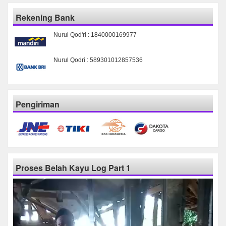
Rekening Bank
Nurul Qod'ri : 1840000169977
Nurul Qodri : 589301012857536
Pengiriman
Proses Belah Kayu Log Part 1
Pemutar
Video