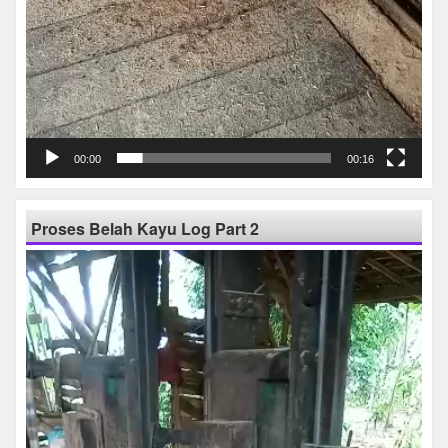
00:00
00:16
Proses Belah Kayu Log Part 2
Pemutar
Video