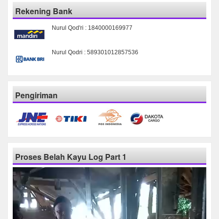
Rekening Bank
Nurul Qod'ri : 1840000169977
Nurul Qodri : 589301012857536
Pengiriman
Proses Belah Kayu Log Part 1
Pemutar
Video