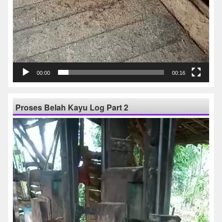
00:00
00:16
Proses Belah Kayu Log Part 2
Pemutar
Video