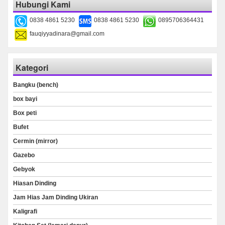
Hubungi Kami
0838 4861 5230
0838 4861 5230
0895706364431
fauqiyyadinara@gmail.com
Kategori
Bangku (bench)
box bayi
Box peti
Bufet
Cermin (mirror)
Gazebo
Gebyok
Hiasan Dinding
Jam Hias Jam Dinding Ukiran
Kaligrafi