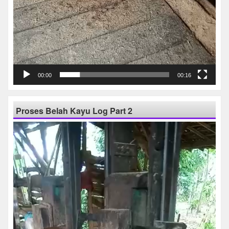
00:00
00:16
Proses Belah Kayu Log Part 2
Pemutar
Video