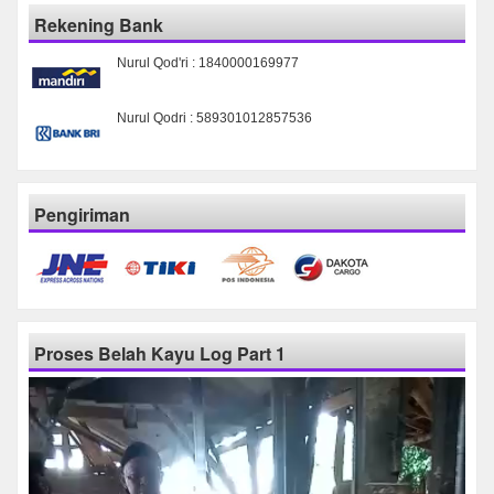
Rekening Bank
Nurul Qod'ri : 1840000169977
Nurul Qodri : 589301012857536
Pengiriman
Proses Belah Kayu Log Part 1
Pemutar
Video