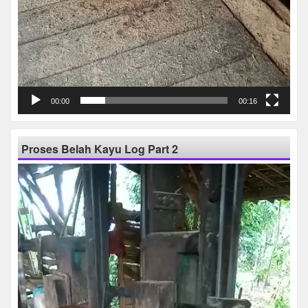
00:00
00:16
Proses Belah Kayu Log Part 2
Pemutar
Video