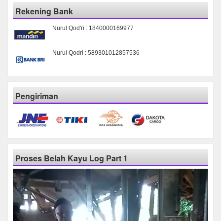
Rekening Bank
Nurul Qod'ri : 1840000169977
Nurul Qodri : 589301012857536
Pengiriman
Proses Belah Kayu Log Part 1
Pemutar
Video