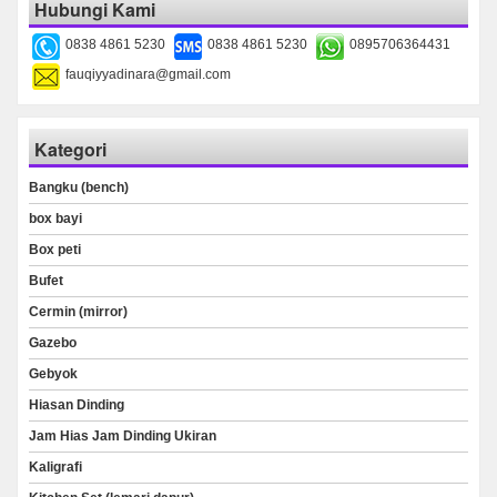
Hubungi Kami
0838 4861 5230
0838 4861 5230
0895706364431
fauqiyyadinara@gmail.com
Kategori
Bangku (bench)
box bayi
Box peti
Bufet
Cermin (mirror)
Gazebo
Gebyok
Hiasan Dinding
Jam Hias Jam Dinding Ukiran
Kaligrafi