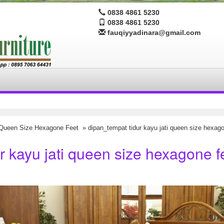
0838 4861 5230
0838 4861 5230
fauqiyyadinara@gmail.com
 Queen Size Hexagone Feet
» dipan_tempat tidur kayu jati queen size hexagon
r kayu jati queen size hexagone f