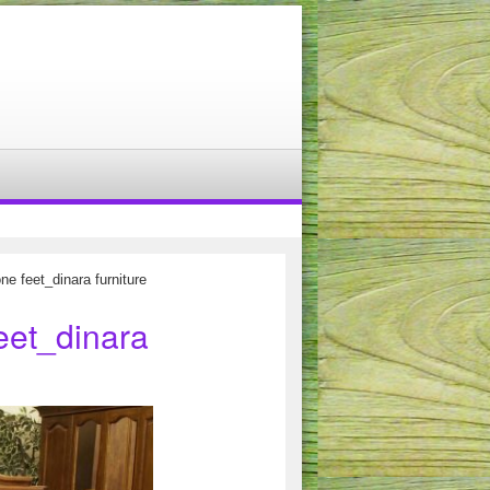
e feet_dinara furniture
eet_dinara