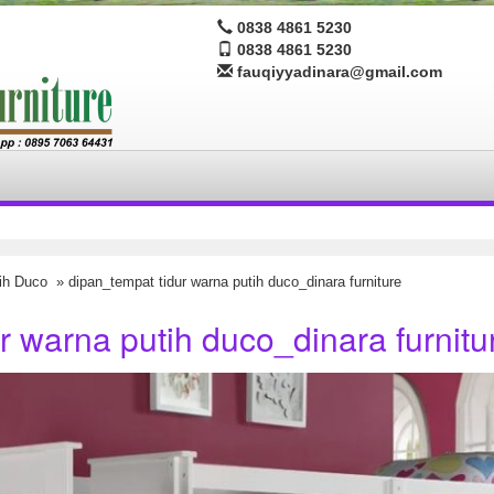
0838 4861 5230
0838 4861 5230
fauqiyyadinara@gmail.com
ih Duco
» dipan_tempat tidur warna putih duco_dinara furniture
r warna putih duco_dinara furnitu