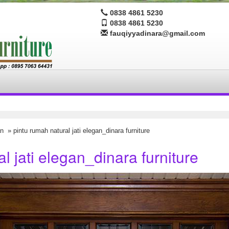
0838 4861 5230
0838 4861 5230
fauqiyyadinara@gmail.com
an
» pintu rumah natural jati elegan_dinara furniture
l jati elegan_dinara furniture